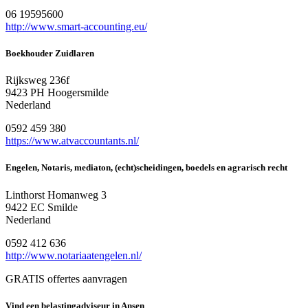
06 19595600
http://www.smart-accounting.eu/
Boekhouder Zuidlaren
Rijksweg 236f
9423 PH Hoogersmilde
Nederland
0592 459 380
https://www.atvaccountants.nl/
Engelen, Notaris, mediaton, (echt)scheidingen, boedels en agrarisch recht
Linthorst Homanweg 3
9422 EC Smilde
Nederland
0592 412 636
http://www.notariaatengelen.nl/
GRATIS offertes aanvragen
Vind een belastingadviseur in Ansen