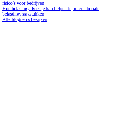
risico’s voor bedrijven
Hoe belastingadvies je kan helpen bij internationale
belastingvraagstukken
Alle blogitems bekijken