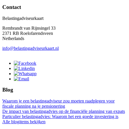
Contact
Belastingadviseurkaart
Rembrandt van Rijnsingel 33
2371 RB Roelofarendsveen
Netherlands
info@belastingadviseurkaart.nl
Blog
Waarom je een belastingadviseur zou moeten raadplegen voor
fiscale planning na je pensionering
De impact van belastingadvies op de financiële planning van expats
Particulier belastingadvies: Waarom het een goede investering is
Alle blogitems bekijken