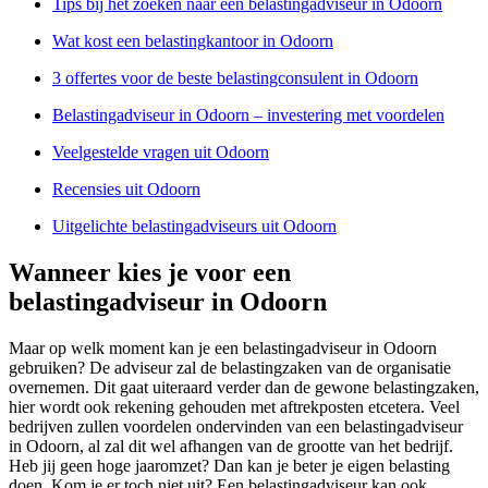
Tips bij het zoeken naar een belastingadviseur in Odoorn
Wat kost een belastingkantoor in Odoorn
3 offertes voor de beste belastingconsulent in Odoorn
Belastingadviseur in Odoorn – investering met voordelen
Veelgestelde vragen uit Odoorn
Recensies uit Odoorn
Uitgelichte belastingadviseurs uit Odoorn
Wanneer kies je voor een
belastingadviseur in Odoorn
Maar op welk moment kan je een belastingadviseur in Odoorn
gebruiken? De adviseur zal de belastingzaken van de organisatie
overnemen. Dit gaat uiteraard verder dan de gewone belastingzaken,
hier wordt ook rekening gehouden met aftrekposten etcetera. Veel
bedrijven zullen voordelen ondervinden van een belastingadviseur
in Odoorn, al zal dit wel afhangen van de grootte van het bedrijf.
Heb jij geen hoge jaaromzet? Dan kan je beter je eigen belasting
doen. Kom je er toch niet uit? Een belastingadviseur kan ook