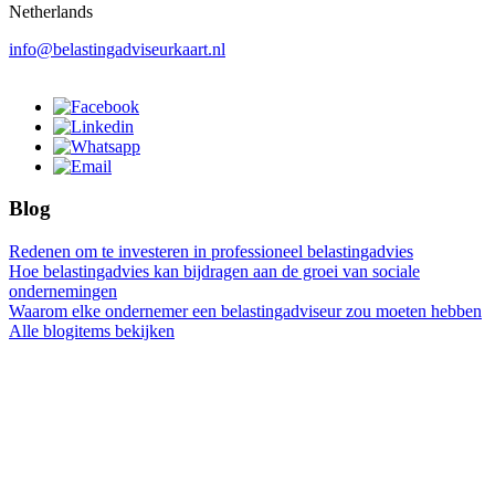
Netherlands
info@belastingadviseurkaart.nl
Blog
Redenen om te investeren in professioneel belastingadvies
Hoe belastingadvies kan bijdragen aan de groei van sociale
ondernemingen
Waarom elke ondernemer een belastingadviseur zou moeten hebben
Alle blogitems bekijken