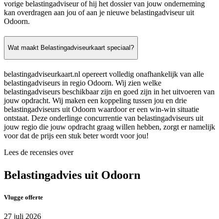
vorige belastingadviseur of hij het dossier van jouw onderneming
kan overdragen aan jou of aan je nieuwe belastingadviseur uit
Odoorn.
Wat maakt Belastingadviseurkaart speciaal?
belastingadviseurkaart.nl opereert volledig onafhankelijk van alle
belastingadviseurs in regio Odoorn. Wij zien welke
belastingadviseurs beschikbaar zijn en goed zijn in het uitvoeren van
jouw opdracht. Wij maken een koppeling tussen jou en drie
belastingadviseurs uit Odoorn waardoor er een win-win situatie
ontstaat. Deze onderlinge concurrentie van belastingadviseurs uit
jouw regio die jouw opdracht graag willen hebben, zorgt er namelijk
voor dat de prijs een stuk beter wordt voor jou!
Lees de recensies over
Belastingadvies uit Odoorn
Vlugge offerte
27 juli 2026