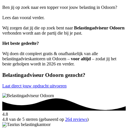
Ben jij op zoek naar een topper voor jouw belasting in Odoorn?
Lees dan vooral verder.
Wij zorgen dat jij die op zoek bent naar
Belastingadviseur Odoorn
verbonden wordt aan de partij die bij je past.
Het beste gedeelte?
Wij doen dit compleet gratis & onafhankelijk van alle
belastingadvieskantoren uit Odoorn –
voor altijd
– zodat jij het
beste geholpen wordt in 2026 en verder.
Belastingadviseur Odoorn gezocht?
Laat direct jouw opdracht uitvoeren
4.8
4.8 van de 5 sterren (gebaseerd op
264 reviews
)