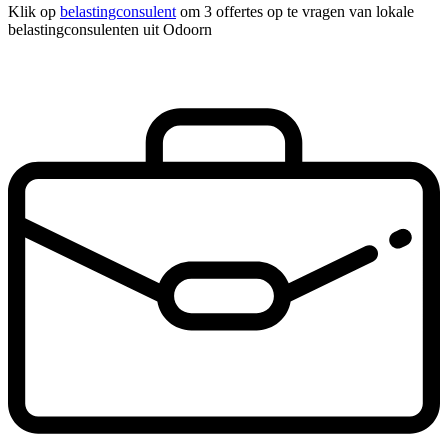
Klik op
belastingconsulent
om 3 offertes op te vragen van lokale
belastingconsulenten uit Odoorn