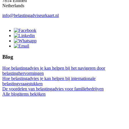
7814 Emmen
Netherlands
info@belastingadviseurkaart.nl
Blog
Hoe belastingadvies je kan helpen bij het navigeren door
belastinghervormingen
Hoe belastingadvies je kan helpen bij internationale
belastingvraagstukken
De voordelen van belastingadvies voor familiebedrijven
Alle blogitems bekijken