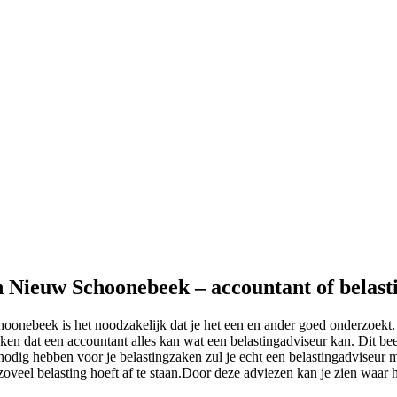
in Nieuw Schoonebeek – accountant of belast
oonebeek is het noodzakelijk dat je het een en ander goed onderzoekt. H
en dat een accountant alles kan wat een belastingadviseur kan. Dit beel
odig hebben voor je belastingzaken zul je echt een belastingadviseur m
et zoveel belasting hoeft af te staan.Door deze adviezen kan je zien waa