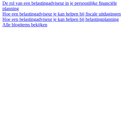
De rol van een belastingadviseur in je persoonlijke financiële
planning
Hoe een belastingadviseur je kan helpen bij fiscale uitdagingen
Hoe een belastingadviseur je kan helpen bij belastingplanning
Alle blogitems bekijken