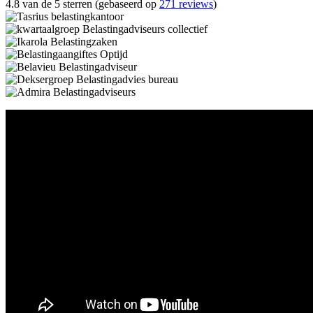
4.8 van de 5 sterren (gebaseerd op
271 reviews
)