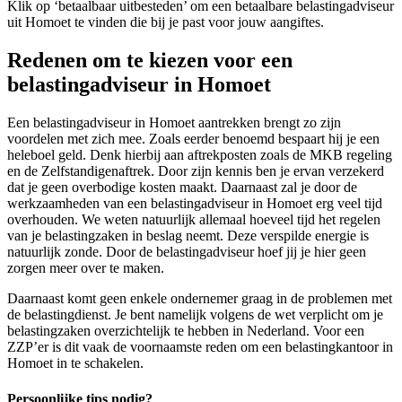
Klik op ‘betaalbaar uitbesteden’ om een betaalbare belastingadviseur
uit Homoet te vinden die bij je past voor jouw aangiftes.
Redenen om te kiezen voor een
belastingadviseur in Homoet
Een belastingadviseur in Homoet aantrekken brengt zo zijn
voordelen met zich mee. Zoals eerder benoemd bespaart hij je een
heleboel geld. Denk hierbij aan aftrekposten zoals de MKB regeling
en de Zelfstandigenaftrek. Door zijn kennis ben je ervan verzekerd
dat je geen overbodige kosten maakt. Daarnaast zal je door de
werkzaamheden van een belastingadviseur in Homoet erg veel tijd
overhouden. We weten natuurlijk allemaal hoeveel tijd het regelen
van je belastingzaken in beslag neemt. Deze verspilde energie is
natuurlijk zonde. Door de belastingadviseur hoef jij je hier geen
zorgen meer over te maken.
Daarnaast komt geen enkele ondernemer graag in de problemen met
de belastingdienst. Je bent namelijk volgens de wet verplicht om je
belastingzaken overzichtelijk te hebben in Nederland. Voor een
ZZP’er is dit vaak de voornaamste reden om een belastingkantoor in
Homoet in te schakelen.
Persoonlijke tips nodig?