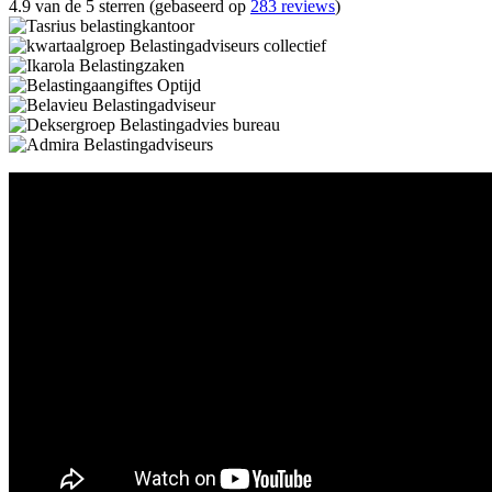
4.9 van de 5 sterren (gebaseerd op
283 reviews
)