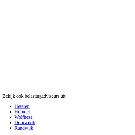
Bekijk ook belastingadviseurs uit
Heteren
Homoet
Wolfheze
Doorwerth
Randwijk