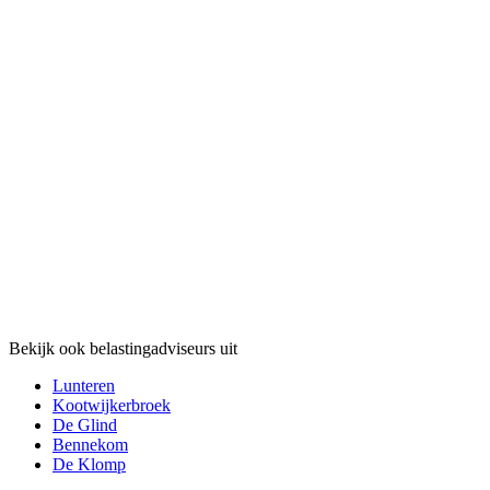
Bekijk ook belastingadviseurs uit
Lunteren
Kootwijkerbroek
De Glind
Bennekom
De Klomp