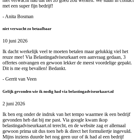
niet verwacht had dat het zo goed zou werken. We staan in contact
met een super fijn bedrijf!
- Anita Bosman
niet verwacht zo betaalbaar
10 juni 2026
Ik dacht werkelijk veel te moeten betalen maar gelukkig viel het
reuze mee! Via Belastingadviseurkaart een aanvraag gedaan, 3
offertes ontvangen en gewoon lekker de meest voordelige gepakt.
Dit is me erg bevallen! Bedankt.
- Gerrit van Veen
Gelijk gevonden wie ik nodig had via belastingadviseurkaart.nl
2 juni 2026
Ik ben erg onder de indruk van het tempo waarmee ik een bedrijf
gevonden heb dat bij me past. Via google kwam ikop
belastingadviseurkaart.nl terecht, en de website zag er allemaal
gewoon prima uit dus toen heb ik direct het formuliertje ingevuld.
Mijns inziens duurde het nog geen uur of ik had al een bedrijf