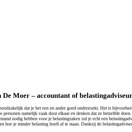
n De Moer – accountant of belastingadviseu
noodzakelijk dat je het een en ander goed onderzoekt. Het is bijvoorbe
e personen namelijk vaak door elkaar en denken dat ze hetzelfde doen. D
emand nodig hebben voor je belastingzaken zul je echt een belastingadv
ien hoe je minder belasting hoeft af te staan. Dankzij de belastingadviseu