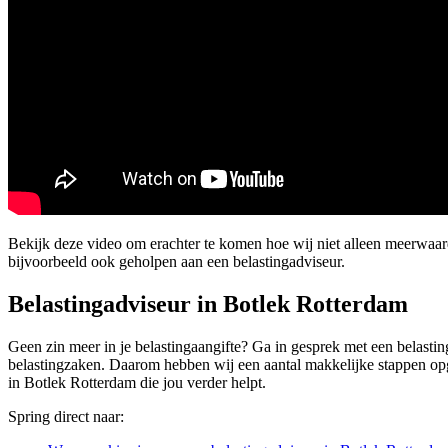
Bekijk deze video om erachter te komen hoe wij niet alleen meerwaa
bijvoorbeeld ook geholpen aan een belastingadviseur.
Belastingadviseur in Botlek Rotterdam
Geen zin meer in je belastingaangifte? Ga in gesprek met een belasting
belastingzaken. Daarom hebben wij een aantal makkelijke stappen opgest
in Botlek Rotterdam die jou verder helpt.
Spring direct naar: