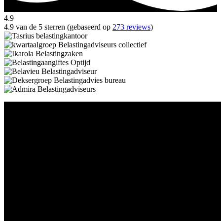
4.9
4.9 van de 5 sterren (gebaseerd op
273 reviews
)