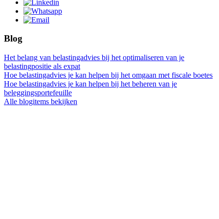
Blog
Het belang van belastingadvies bij het optimaliseren van je
belastingpositie als expat
Hoe belastingadvies je kan helpen bij het omgaan met fiscale boetes
Hoe belastingadvies je kan helpen bij het beheren van je
beleggingsportefeuille
Alle blogitems bekijken