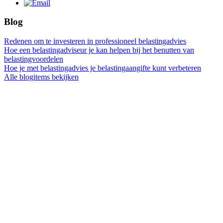
Blog
Redenen om te investeren in professioneel belastingadvies
Hoe een belastingadviseur je kan helpen bij het benutten van
belastingvoordelen
Hoe je met belastingadvies je belastingaangifte kunt verbeteren
Alle blogitems bekijken