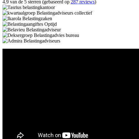
4.9 van de 5 sterren (gebaseerd op
287 reviews
)