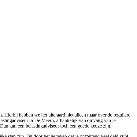
Hierbij hebben we het uiteraard niet alleen maar over de reguliere
elastingadviseur in De Meern, afhankelijk van omvang van je
n? Dan kan een belastingadviseur toch een goede keuze zijn.
jke stap zijn. Dit door het gegeven dat je ontzettend veel geld kunt