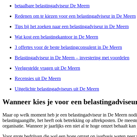
betaalbare belastingadviseur De Meern
Redenen om te kiezen voor een belastingadviseur in De Meern
Tips bij het zoeken naar een belastingadviseur in De Meern
Wat kost een belastingkantoor in De Meern
3 offertes voor de beste belastingconsulent in De Meern
Belastingadviseur in De Meern – investering met voordelen
Veelgestelde vragen uit De Meern
Recensies uit De Meern
Uitgelichte belastingadviseurs uit De Meern
Wanneer kies je voor een belastingadvise
Maar op welk moment heb je een belastingadviseur in De Meern nodig?
belastingaangifte, het heeft ook betrekking op aftrekposten. De mees
organisatie. Wanneer je jaarlijks een niet al te hoge omzet behaalt ka
Voor grote bedrijven die wel een hoge omzet op jaarbasis weten neer te