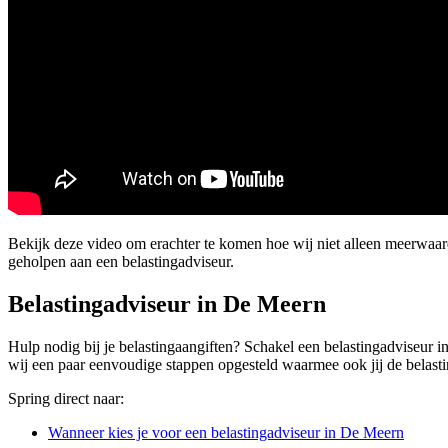
Bekijk deze video om erachter te komen hoe wij niet alleen meerwaa
geholpen aan een belastingadviseur.
Belastingadviseur in De Meern
Hulp nodig bij je belastingaangiften? Schakel een belastingadviseur i
wij een paar eenvoudige stappen opgesteld waarmee ook jij de belasting
Spring direct naar:
Wanneer kies je voor een belastingadviseur in De Meern