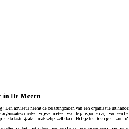
ur in De Meern
 Een adviseur neemt de belastingzaken van een organisatie uit handen. 
te organisaties merken vrijwel meteen wat de pluspunten zijn van een b
n je de belastingzaken makkelijk zelf doen. Heb je hier toch geen zin i
 zetten zal het contracteren van een belastingadviseur een onvermijdeli