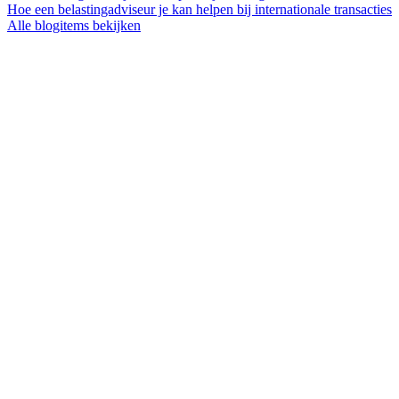
Hoe een belastingadviseur je kan helpen bij internationale transacties
Alle blogitems bekijken