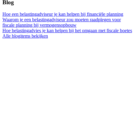
Blog
Hoe een belastingadviseur je kan helpen bij financiële planning
Waarom je een belastingadviseur zou moeten raadplegen voor
fiscale planning bij vermogensopbouw
Hoe belastingadvies je kan helpen bij het omgaan met fiscale boetes
Alle blogitems bekijken