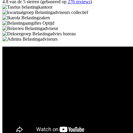
4.8 van de 5 sterren (gebaseerd op
276 reviews
)