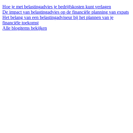
Hoe je met belastingadvies je bedrijfskosten kunt verlagen
De impact van belastingadvies op de financiële planning van expats
Het belang van een belastingadviseur bij het plannen van je
financiële toekomst
Alle blogitems bekijken