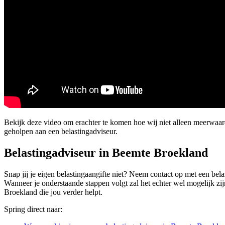
Bekijk deze video om erachter te komen hoe wij niet alleen meerwaa
geholpen aan een belastingadviseur.
Belastingadviseur in Beemte Broekland
Snap jij je eigen belastingaangifte niet? Neem contact op met een bela
Wanneer je onderstaande stappen volgt zal het echter wel mogelijk zijn
Broekland die jou verder helpt.
Spring direct naar: