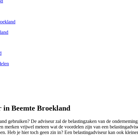
nd
roekland
kland
d
delen
ur in Beemte Broekland
nd gebruiken? De adviseur zal de belastingzaken van de onderneming 
jven merken vrijwel meteen wat de voordelen zijn van een belastingadvis
oen. Heb je hier toch geen zin in? Een belastingadviseur kan ook kleine