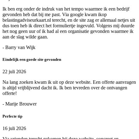
Ik ben erg onder de indruk van het tempo waarmee ik een bedrijf
gevonden heb dat bij me past. Via google kwam ikop
belastingadviseurkaart.nl terecht, en de site zag er allemaal netjes uit
dus toen heb ik direct het formuliertje ingevuld. Volgens mij duurde
het nog geen uur of ik had al een organisatie gevonden waarmee ik
aan de slag wilde gaan.
- Barry van Wijk
Eindelijk een goede site gevonden
22 juli 2026
Na lang zoeken kwam ik uit op deze website. Een offerte aanvragen
is altijd vrijblijvend dacht ik. Ik ben tevreden over de ontvangen
offerte!
- Marije Brouwer
Perfecte tip
16 juli 2026
Via vrienden terecht gekomen bij deze website. concreet en