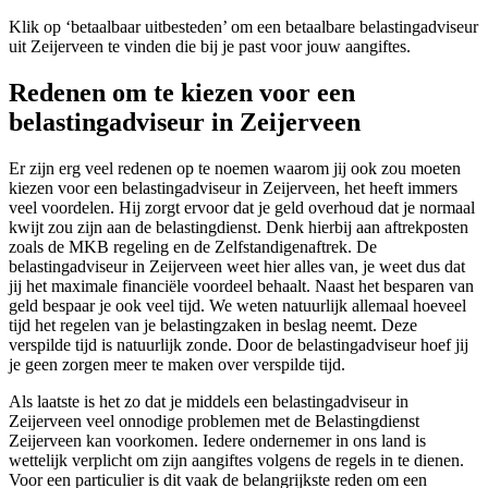
Klik op ‘betaalbaar uitbesteden’ om een betaalbare belastingadviseur
uit Zeijerveen te vinden die bij je past voor jouw aangiftes.
Redenen om te kiezen voor een
belastingadviseur in Zeijerveen
Er zijn erg veel redenen op te noemen waarom jij ook zou moeten
kiezen voor een belastingadviseur in Zeijerveen, het heeft immers
veel voordelen. Hij zorgt ervoor dat je geld overhoud dat je normaal
kwijt zou zijn aan de belastingdienst. Denk hierbij aan aftrekposten
zoals de MKB regeling en de Zelfstandigenaftrek. De
belastingadviseur in Zeijerveen weet hier alles van, je weet dus dat
jij het maximale financiële voordeel behaalt. Naast het besparen van
geld bespaar je ook veel tijd. We weten natuurlijk allemaal hoeveel
tijd het regelen van je belastingzaken in beslag neemt. Deze
verspilde tijd is natuurlijk zonde. Door de belastingadviseur hoef jij
je geen zorgen meer te maken over verspilde tijd.
Als laatste is het zo dat je middels een belastingadviseur in
Zeijerveen veel onnodige problemen met de Belastingdienst
Zeijerveen kan voorkomen. Iedere ondernemer in ons land is
wettelijk verplicht om zijn aangiftes volgens de regels in te dienen.
Voor een particulier is dit vaak de belangrijkste reden om een