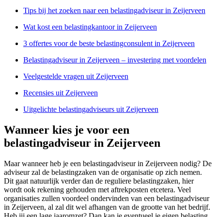
Tips bij het zoeken naar een belastingadviseur in Zeijerveen
Wat kost een belastingkantoor in Zeijerveen
3 offertes voor de beste belastingconsulent in Zeijerveen
Belastingadviseur in Zeijerveen – investering met voordelen
Veelgestelde vragen uit Zeijerveen
Recensies uit Zeijerveen
Uitgelichte belastingadviseurs uit Zeijerveen
Wanneer kies je voor een
belastingadviseur in Zeijerveen
Maar wanneer heb je een belastingadviseur in Zeijerveen nodig? De
adviseur zal de belastingzaken van de organisatie op zich nemen.
Dit gaat natuurlijk verder dan de reguliere belastingzaken, hier
wordt ook rekening gehouden met aftrekposten etcetera. Veel
organisaties zullen voordeel ondervinden van een belastingadviseur
in Zeijerveen, al zal dit wel afhangen van de grootte van het bedrijf.
Heb jij een lage jaaromzet? Dan kan je eventueel je eigen belasting