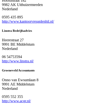
Hoofdstraat 182
9982 AK Uithuizermeeden
Nederland
0595 435 895
http://www.kantoorvreugdenhil.nl/
Linstra Bedrijfsadvies
Heerestraat 27
9991 BE Middelstum
Nederland
06 54753594
http://www.linstra.nl/
Groeneveld Accountants
Onno van Ewsumlaan 8
9991 AE Middelstum
Nederland
0595 552 355
http://www.acgr.nl/