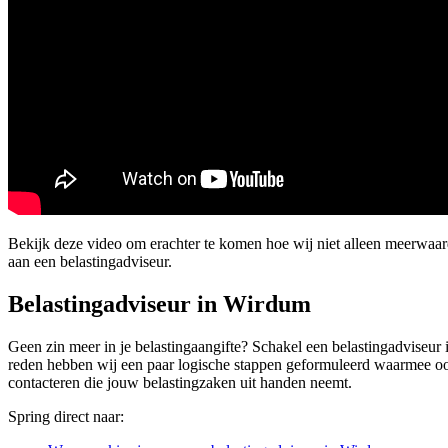
Bekijk deze video om erachter te komen hoe wij niet alleen meerwaa
aan een belastingadviseur.
Belastingadviseur in Wirdum
Geen zin meer in je belastingaangifte? Schakel een belastingadviseur 
reden hebben wij een paar logische stappen geformuleerd waarmee ook 
contacteren die jouw belastingzaken uit handen neemt.
Spring direct naar: