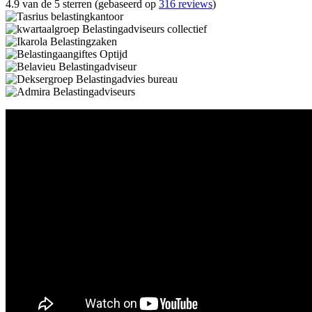
4.9 van de 5 sterren (gebaseerd op
316 reviews
)