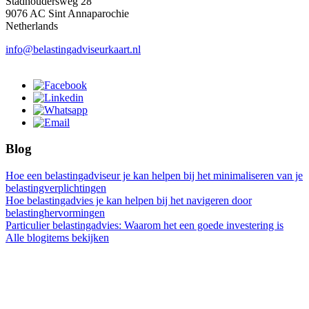
Stadhoudersweg 28
9076 AC Sint Annaparochie
Netherlands
info@belastingadviseurkaart.nl
Blog
Hoe een belastingadviseur je kan helpen bij het minimaliseren van je
belastingverplichtingen
Hoe belastingadvies je kan helpen bij het navigeren door
belastinghervormingen
Particulier belastingadvies: Waarom het een goede investering is
Alle blogitems bekijken