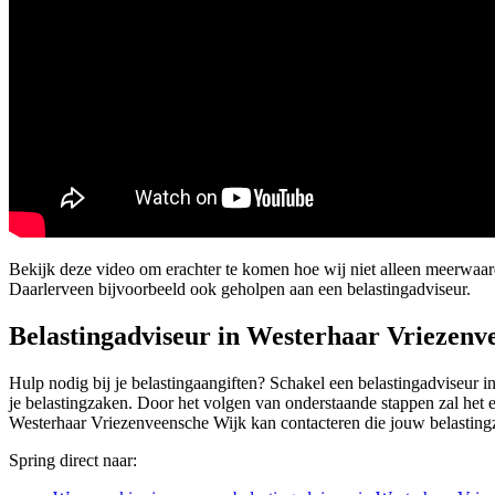
Bekijk deze video om erachter te komen hoe wij niet alleen meerwa
Daarlerveen bijvoorbeeld ook geholpen aan een belastingadviseur.
Belastingadviseur in Westerhaar Vriezenv
Hulp nodig bij je belastingaangiften? Schakel een belastingadviseur in
je belastingzaken. Door het volgen van onderstaande stappen zal het e
Westerhaar Vriezenveensche Wijk kan contacteren die jouw belasting
Spring direct naar: