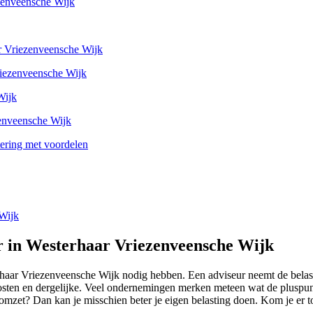
ezenveensche Wijk
ar Vriezenveensche Wijk
Vriezenveensche Wijk
Wijk
zenveensche Wijk
tering met voordelen
 Wijk
ur in Westerhaar Vriezenveensche Wijk
rhaar Vriezenveensche Wijk nodig hebben. Een adviseur neemt de belasti
posten en dergelijke. Veel ondernemingen merken meteen wat de pluspun
romzet? Dan kan je misschien beter je eigen belasting doen. Kom je er t