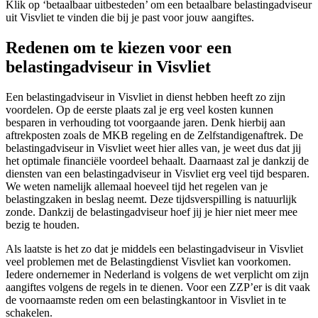
Klik op ‘betaalbaar uitbesteden’ om een betaalbare belastingadviseur
uit Visvliet te vinden die bij je past voor jouw aangiftes.
Redenen om te kiezen voor een
belastingadviseur in Visvliet
Een belastingadviseur in Visvliet in dienst hebben heeft zo zijn
voordelen. Op de eerste plaats zal je erg veel kosten kunnen
besparen in verhouding tot voorgaande jaren. Denk hierbij aan
aftrekposten zoals de MKB regeling en de Zelfstandigenaftrek. De
belastingadviseur in Visvliet weet hier alles van, je weet dus dat jij
het optimale financiële voordeel behaalt. Daarnaast zal je dankzij de
diensten van een belastingadviseur in Visvliet erg veel tijd besparen.
We weten namelijk allemaal hoeveel tijd het regelen van je
belastingzaken in beslag neemt. Deze tijdsverspilling is natuurlijk
zonde. Dankzij de belastingadviseur hoef jij je hier niet meer mee
bezig te houden.
Als laatste is het zo dat je middels een belastingadviseur in Visvliet
veel problemen met de Belastingdienst Visvliet kan voorkomen.
Iedere ondernemer in Nederland is volgens de wet verplicht om zijn
aangiftes volgens de regels in te dienen. Voor een ZZP’er is dit vaak
de voornaamste reden om een belastingkantoor in Visvliet in te
schakelen.