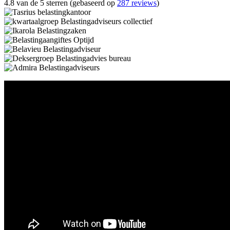
4.8 van de 5 sterren (gebaseerd op
287 reviews
)