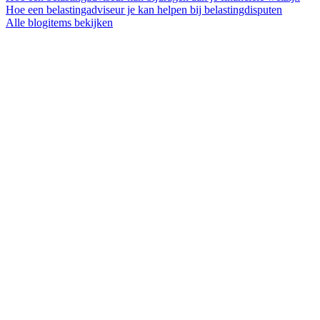
Hoe een belastingadviseur je kan helpen bij belastingdisputen
Alle blogitems bekijken