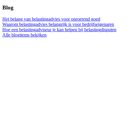
Blog
Het belang van belastingadvies voor onroerend goed
Waarom belastingadvies belangrijk is voor bedrijfseigenaren
Hoe een belastingadviseur je kan helpen bij belastingdisputen
Alle blogitems bekijken