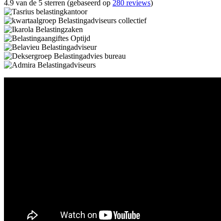
4.9 van de 5 sterren (gebaseerd op
280 reviews
)