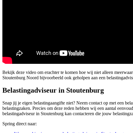
Bekijk deze video om erachter te komen hoe wij niet alleen meerwa
Stoutenburg Noord bijvoorbeeld ook geholpen aan een belastingadvis
Belastingadviseur in Stoutenburg
Snap jij je eigen belastingaangifte niet? Neem contact op met een bela
belastingzaken. Precies om deze reden hebben wij een aantal eenvoudi
belastingadviseur in Stoutenburg kan contacteren die jouw belasting
Spring direct naar: