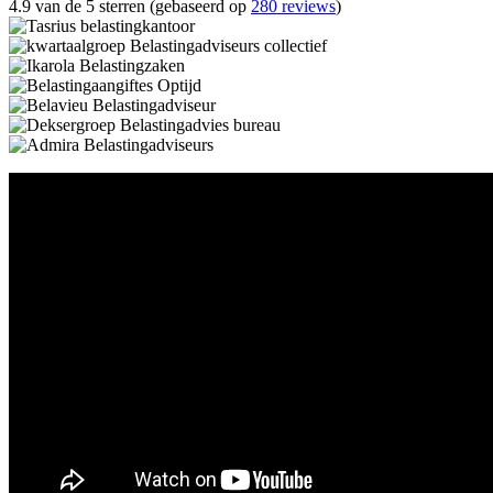
4.9 van de 5 sterren (gebaseerd op
280 reviews
)