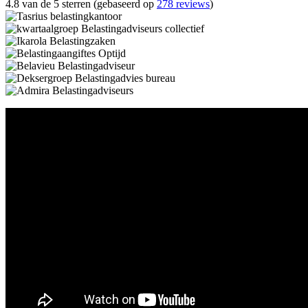
4.8 van de 5 sterren (gebaseerd op
278 reviews
)