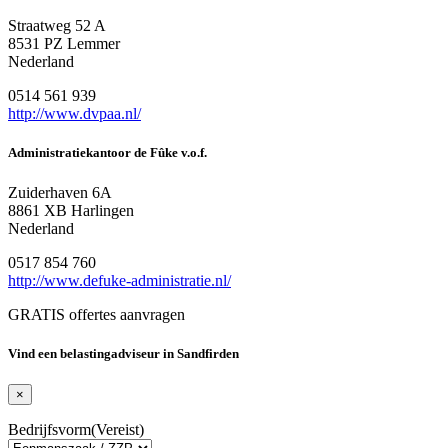
Straatweg 52 A
8531 PZ Lemmer
Nederland
0514 561 939
http://www.dvpaa.nl/
Administratiekantoor de Fûke v.o.f.
Zuiderhaven 6A
8861 XB Harlingen
Nederland
0517 854 760
http://www.defuke-administratie.nl/
GRATIS offertes aanvragen
Vind een belastingadviseur in Sandfirden
×
Bedrijfsvorm
(Vereist)