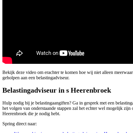
Bekijk deze video om erachter te komen hoe wij niet alleen meerwaa
geholpen aan een belastingadviseur.
Belastingadviseur in s Heerenbroek
Hulp nodig bij je belastingaangiften? Ga in gesprek met een belastinga
het volgen van onderstaande stappen zal het echter wel mogelijk zijn o
Heerenbroek die je nodig hebt.
Spring direct naar: