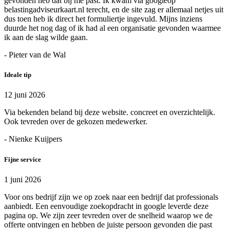
gevonden heb dat bij me past. Ik kwam via googleop
belastingadviseurkaart.nl terecht, en de site zag er allemaal netjes uit
dus toen heb ik direct het formuliertje ingevuld. Mijns inziens
duurde het nog dag of ik had al een organisatie gevonden waarmee
ik aan de slag wilde gaan.
- Pieter van de Wal
Ideale tip
12 juni 2026
Via bekenden beland bij deze website. concreet en overzichtelijk.
Ook tevreden over de gekozen medewerker.
- Nienke Kuijpers
Fijne service
1 juni 2026
Voor ons bedrijf zijn we op zoek naar een bedrijf dat professionals
aanbiedt. Een eenvoudige zoekopdracht in google leverde deze
pagina op. We zijn zeer tevreden over de snelheid waarop we de
offerte ontvingen en hebben de juiste persoon gevonden die past