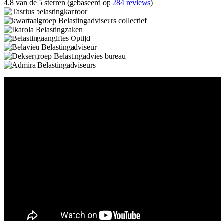
4.8 van de 5 sterren (gebaseerd op
284 reviews
)