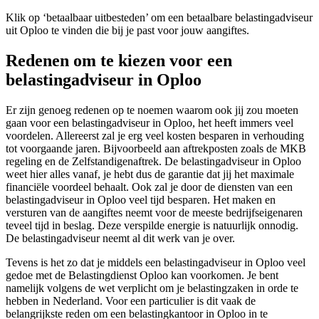
Klik op ‘betaalbaar uitbesteden’ om een betaalbare belastingadviseur
uit Oploo te vinden die bij je past voor jouw aangiftes.
Redenen om te kiezen voor een
belastingadviseur in Oploo
Er zijn genoeg redenen op te noemen waarom ook jij zou moeten
gaan voor een belastingadviseur in Oploo, het heeft immers veel
voordelen. Allereerst zal je erg veel kosten besparen in verhouding
tot voorgaande jaren. Bijvoorbeeld aan aftrekposten zoals de MKB
regeling en de Zelfstandigenaftrek. De belastingadviseur in Oploo
weet hier alles vanaf, je hebt dus de garantie dat jij het maximale
financiële voordeel behaalt. Ook zal je door de diensten van een
belastingadviseur in Oploo veel tijd besparen. Het maken en
versturen van de aangiftes neemt voor de meeste bedrijfseigenaren
teveel tijd in beslag. Deze verspilde energie is natuurlijk onnodig.
De belastingadviseur neemt al dit werk van je over.
Tevens is het zo dat je middels een belastingadviseur in Oploo veel
gedoe met de Belastingdienst Oploo kan voorkomen. Je bent
namelijk volgens de wet verplicht om je belastingzaken in orde te
hebben in Nederland. Voor een particulier is dit vaak de
belangrijkste reden om een belastingkantoor in Oploo in te