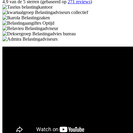
4.9 van de 5 sterren (gebaseerd op
271 reviews
)