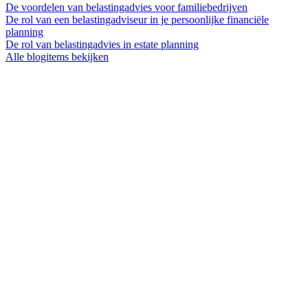
De voordelen van belastingadvies voor familiebedrijven
De rol van een belastingadviseur in je persoonlijke financiële
planning
De rol van belastingadvies in estate planning
Alle blogitems bekijken