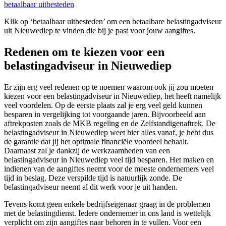
betaalbaar uitbesteden
Klik op ‘betaalbaar uitbesteden’ om een betaalbare belastingadviseur
uit Nieuwediep te vinden die bij je past voor jouw aangiftes.
Redenen om te kiezen voor een
belastingadviseur in Nieuwediep
Er zijn erg veel redenen op te noemen waarom ook jij zou moeten
kiezen voor een belastingadviseur in Nieuwediep, het heeft namelijk
veel voordelen. Op de eerste plaats zal je erg veel geld kunnen
besparen in vergelijking tot voorgaande jaren. Bijvoorbeeld aan
aftrekposten zoals de MKB regeling en de Zelfstandigenaftrek. De
belastingadviseur in Nieuwediep weet hier alles vanaf, je hebt dus
de garantie dat jij het optimale financiële voordeel behaalt.
Daarnaast zal je dankzij de werkzaamheden van een
belastingadviseur in Nieuwediep veel tijd besparen. Het maken en
indienen van de aangiftes neemt voor de meeste ondernemers veel
tijd in beslag. Deze verspilde tijd is natuurlijk zonde. De
belastingadviseur neemt al dit werk voor je uit handen.
Tevens komt geen enkele bedrijfseigenaar graag in de problemen
met de belastingdienst. Iedere ondernemer in ons land is wettelijk
verplicht om zijn aangiftes naar behoren in te vullen. Voor een