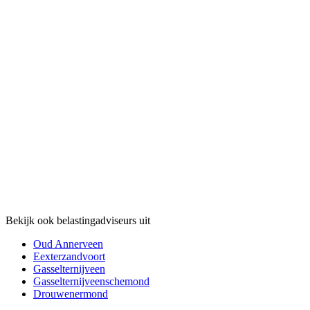
Bekijk ook belastingadviseurs uit
Oud Annerveen
Eexterzandvoort
Gasselternijveen
Gasselternijveenschemond
Drouwenermond