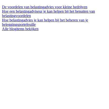
De voordelen van belastingadvies voor kleine bedrijven
Hoe een belastingadviseur je kan helpen bij het benutten van
belastingvoordelen
Hoe belastingadvies je kan helpen bij het beheren van je
beleggingsportefeuille
Alle blogitems bekijken