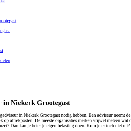
ast
rootegast
tegast
st
rdelen
r in Niekerk Grootegast
ingadviseur in Niekerk Grootegast nodig hebben. Een adviseur neemt d
t ook op aftrekposten. De meeste organisaties merken vrijwel meteen wat
mzet? Dan kan je beter je eigen belasting doen. Kom je er toch niet uit