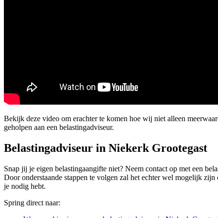
Bekijk deze video om erachter te komen hoe wij niet alleen meerwaa
geholpen aan een belastingadviseur.
Belastingadviseur in Niekerk Grootegast
Snap jij je eigen belastingaangifte niet? Neem contact op met een bela
Door onderstaande stappen te volgen zal het echter wel mogelijk zijn 
je nodig hebt.
Spring direct naar: