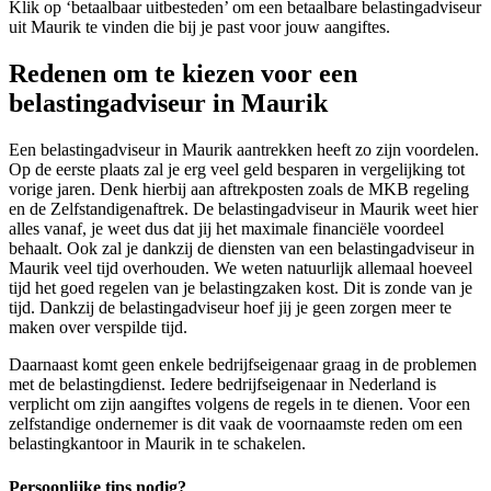
Klik op ‘betaalbaar uitbesteden’ om een betaalbare belastingadviseur
uit Maurik te vinden die bij je past voor jouw aangiftes.
Redenen om te kiezen voor een
belastingadviseur in Maurik
Een belastingadviseur in Maurik aantrekken heeft zo zijn voordelen.
Op de eerste plaats zal je erg veel geld besparen in vergelijking tot
vorige jaren. Denk hierbij aan aftrekposten zoals de MKB regeling
en de Zelfstandigenaftrek. De belastingadviseur in Maurik weet hier
alles vanaf, je weet dus dat jij het maximale financiële voordeel
behaalt. Ook zal je dankzij de diensten van een belastingadviseur in
Maurik veel tijd overhouden. We weten natuurlijk allemaal hoeveel
tijd het goed regelen van je belastingzaken kost. Dit is zonde van je
tijd. Dankzij de belastingadviseur hoef jij je geen zorgen meer te
maken over verspilde tijd.
Daarnaast komt geen enkele bedrijfseigenaar graag in de problemen
met de belastingdienst. Iedere bedrijfseigenaar in Nederland is
verplicht om zijn aangiftes volgens de regels in te dienen. Voor een
zelfstandige ondernemer is dit vaak de voornaamste reden om een
belastingkantoor in Maurik in te schakelen.
Persoonlijke tips nodig?