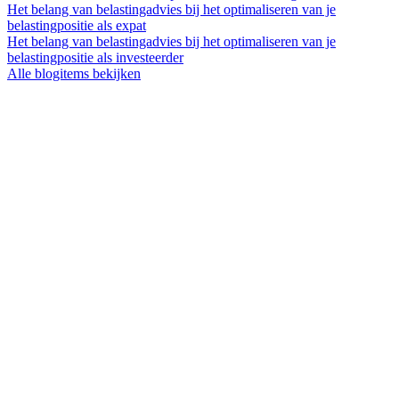
Het belang van belastingadvies bij het optimaliseren van je
belastingpositie als expat
Het belang van belastingadvies bij het optimaliseren van je
belastingpositie als investeerder
Alle blogitems bekijken