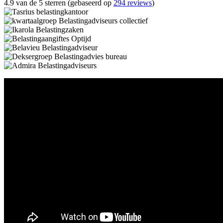
4.9 van de 5 sterren (gebaseerd op
294 reviews
)