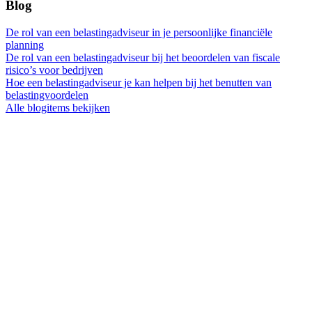
Blog
De rol van een belastingadviseur in je persoonlijke financiële
planning
De rol van een belastingadviseur bij het beoordelen van fiscale
risico’s voor bedrijven
Hoe een belastingadviseur je kan helpen bij het benutten van
belastingvoordelen
Alle blogitems bekijken