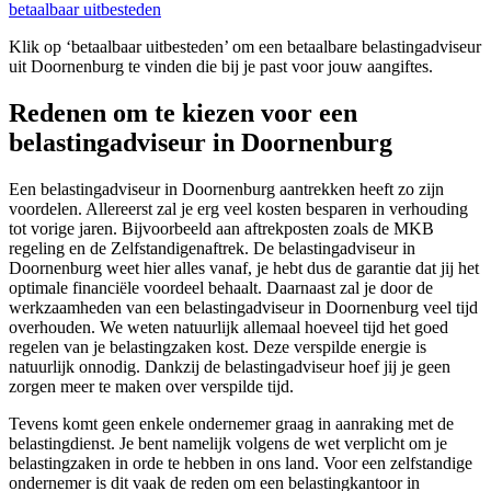
betaalbaar uitbesteden
Klik op ‘betaalbaar uitbesteden’ om een betaalbare belastingadviseur
uit Doornenburg te vinden die bij je past voor jouw aangiftes.
Redenen om te kiezen voor een
belastingadviseur in Doornenburg
Een belastingadviseur in Doornenburg aantrekken heeft zo zijn
voordelen. Allereerst zal je erg veel kosten besparen in verhouding
tot vorige jaren. Bijvoorbeeld aan aftrekposten zoals de MKB
regeling en de Zelfstandigenaftrek. De belastingadviseur in
Doornenburg weet hier alles vanaf, je hebt dus de garantie dat jij het
optimale financiële voordeel behaalt. Daarnaast zal je door de
werkzaamheden van een belastingadviseur in Doornenburg veel tijd
overhouden. We weten natuurlijk allemaal hoeveel tijd het goed
regelen van je belastingzaken kost. Deze verspilde energie is
natuurlijk onnodig. Dankzij de belastingadviseur hoef jij je geen
zorgen meer te maken over verspilde tijd.
Tevens komt geen enkele ondernemer graag in aanraking met de
belastingdienst. Je bent namelijk volgens de wet verplicht om je
belastingzaken in orde te hebben in ons land. Voor een zelfstandige
ondernemer is dit vaak de reden om een belastingkantoor in