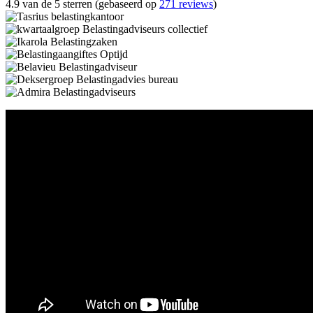
4.9 van de 5 sterren (gebaseerd op
271 reviews
)