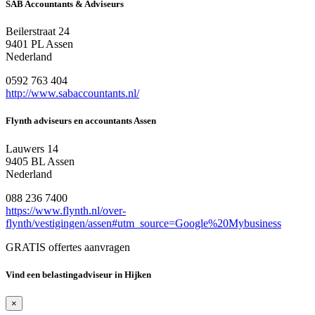
SAB Accountants & Adviseurs
Beilerstraat 24
9401 PL Assen
Nederland
0592 763 404
http://www.sabaccountants.nl/
Flynth adviseurs en accountants Assen
Lauwers 14
9405 BL Assen
Nederland
088 236 7400
https://www.flynth.nl/over-
flynth/vestigingen/assen#utm_source=Google%20Mybusiness
GRATIS offertes aanvragen
Vind een belastingadviseur in Hijken
×