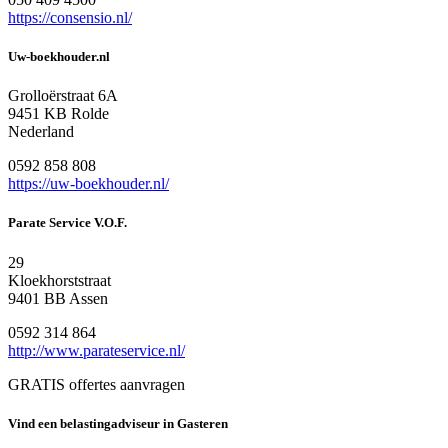
https://consensio.nl/
Uw-boekhouder.nl
Grolloërstraat 6A
9451 KB Rolde
Nederland
0592 858 808
https://uw-boekhouder.nl/
Parate Service V.O.F.
29
Kloekhorststraat
9401 BB Assen
0592 314 864
http://www.parateservice.nl/
GRATIS offertes aanvragen
Vind een belastingadviseur in Gasteren