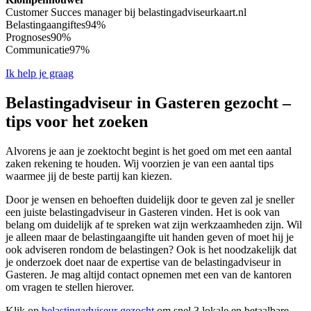
Customer Succes manager bij belastingadviseurkaart.nl
Belastingaangiftes
94%
Prognoses
90%
Communicatie
97%
Ik help je graag
Belastingadviseur in Gasteren gezocht –
tips voor het zoeken
Alvorens je aan je zoektocht begint is het goed om met een aantal
zaken rekening te houden. Wij voorzien je van een aantal tips
waarmee jij de beste partij kan kiezen.
Door je wensen en behoeften duidelijk door te geven zal je sneller
een juiste belastingadviseur in Gasteren vinden. Het is ook van
belang om duidelijk af te spreken wat zijn werkzaamheden zijn. Wil
je alleen maar de belastingaangifte uit handen geven of moet hij je
ook adviseren rondom de belastingen? Ook is het noodzakelijk dat
je onderzoek doet naar de expertise van de belastingadviseur in
Gasteren. Je mag altijd contact opnemen met een van de kantoren
om vragen te stellen hierover.
Klik op
belastingadviseur gezocht
om snel 3 lokale en betaalbare