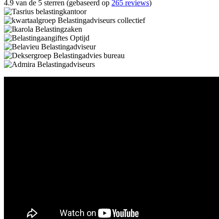
4.9 van de 5 sterren (gebaseerd op
265 reviews
)